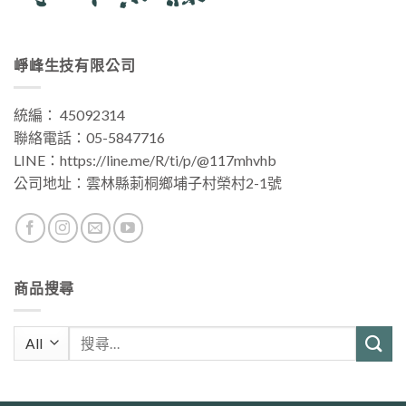
崢峰生技有限公司
統編： 45092314
聯絡電話：
05-5847716
LINE：
https://line.me/R/ti/p/@117mhvhb
公司地址：
雲林縣莿桐鄉埔子村榮村2-1號
商品搜尋
搜
尋
關
鍵