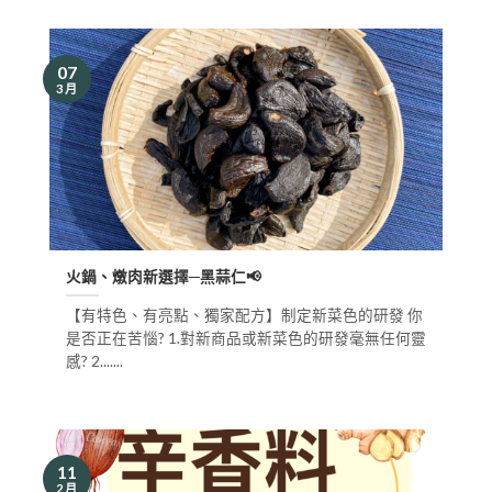
07
3 月
火鍋、燉肉新選擇─黑蒜仁📢
【有特色、有亮點、獨家配方】制定新菜色的研發 你
是否正在苦惱? 1.對新商品或新菜色的研發毫無任何靈
感? 2.......
11
2 月