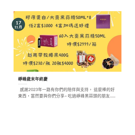
17
11 月
崢峰歲末年終慶
感謝2023年一路有你們的陪伴與支持， 這麼棒的好
東西，當然要與你們分享~ 吃過崢峰黑蒜頭的朋友......