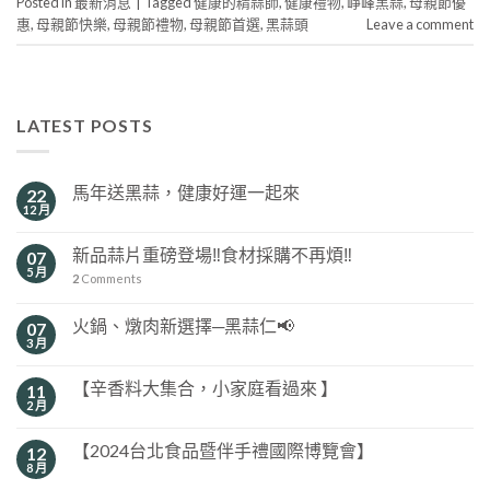
Posted in
最新消息
|
Tagged
健康的精蒜師
,
健康禮物
,
崢峰黑蒜
,
母親節優
惠
,
母親節快樂
,
母親節禮物
,
母親節首選
,
黑蒜頭
Leave a comment
LATEST POSTS
馬年送黑蒜，健康好運一起來
22
12 月
新品蒜片重磅登場‼️食材採購不再煩‼️
07
5 月
2
Comments
火鍋、燉肉新選擇─黑蒜仁📢
07
3 月
【辛香料大集合，小家庭看過來 】
11
2 月
【2024台北食品暨伴手禮國際博覽會】
12
8 月