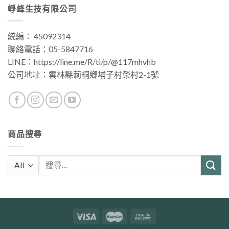
崢峰生技有限公司
統編： 45092314
聯絡電話：
05-5847716
LINE：
https://line.me/R/ti/p/@117mhvhb
公司地址：
雲林縣莿桐鄉埔子村榮村2-1號
商品搜尋
搜
尋
關
鍵
字: