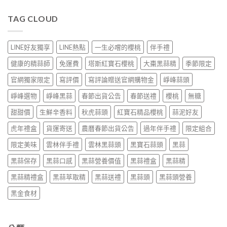
TAG CLOUD
LINE好友獨享
LINE熱點
一生必嚐的櫻桃
伴手禮
健康的精蒜師
免運費
塔斯紅寶石櫻桃
大棗黑蒜精
季節限定
官網獨家限定
寫評價
寫評論贈送官網購物金
崢峰蒜頭
崢峰選物
崢峰黑蒜
春節出貨公告
春節送禮
櫻桃
無糖
甜甜價
生鮮辛香料
秋虎蒜頭
紅寶石精品櫻桃
蒜泥好友
虎年禮盒
貨運寄送
農曆春節出貨公告
過年伴手禮
限定組合
限定美味
雲林伴手禮
雲林黑蒜頭
黑寶石蒜頭
黑蒜
黑蒜保存
黑蒜口感
黑蒜營養價值
黑蒜禮盒
黑蒜精
黑蒜精禮盒
黑蒜萃取精
黑蒜送禮
黑蒜頭
黑蒜頭營養
黑金食材