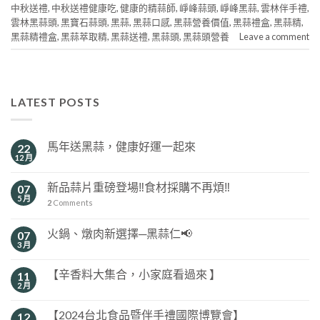
中秋送禮
,
中秋送禮健康吃
,
健康的精蒜師
,
崢峰蒜頭
,
崢峰黑蒜
,
雲林伴手禮
,
雲林黑蒜頭
,
黑寶石蒜頭
,
黑蒜
,
黑蒜口感
,
黑蒜營養價值
,
黑蒜禮盒
,
黑蒜精
,
黑蒜精禮盒
,
黑蒜萃取精
,
黑蒜送禮
,
黑蒜頭
,
黑蒜頭營養
Leave a comment
LATEST POSTS
馬年送黑蒜，健康好運一起來
22
12 月
新品蒜片重磅登場‼️食材採購不再煩‼️
07
5 月
2
Comments
火鍋、燉肉新選擇─黑蒜仁📢
07
3 月
【辛香料大集合，小家庭看過來 】
11
2 月
【2024台北食品暨伴手禮國際博覽會】
12