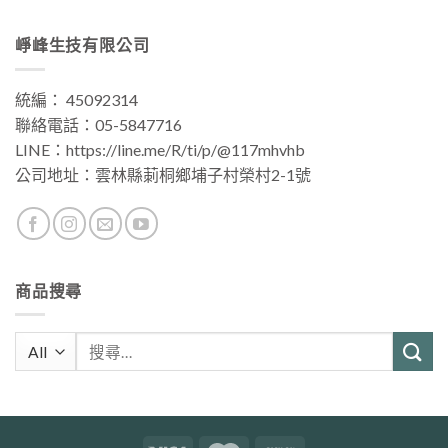
崢峰生技有限公司
統編： 45092314
聯絡電話：
05-5847716
LINE：
https://line.me/R/ti/p/@117mhvhb
公司地址：
雲林縣莿桐鄉埔子村榮村2-1號
商品搜尋
搜
尋
關
鍵
字: