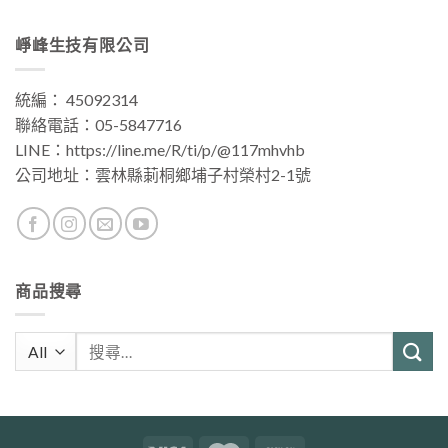
崢峰生技有限公司
統編： 45092314
聯絡電話：
05-5847716
LINE：
https://line.me/R/ti/p/@117mhvhb
公司地址：
雲林縣莿桐鄉埔子村榮村2-1號
商品搜尋
搜
尋
關
鍵
字: