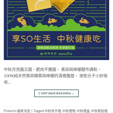
中秋月亮圓又圓，肥肉不團圓， 黑蒜與檸檬醋作調和，
100%純天然黑蒜精華與檸檬的清香酸甜， 液態分子小好吸
收…
CONTINUE READING
→
Posted in
最新消息
|
Tagged
中秋伴手禮
,
中秋禮物
,
中秋禮盒
,
中秋節送禮
,