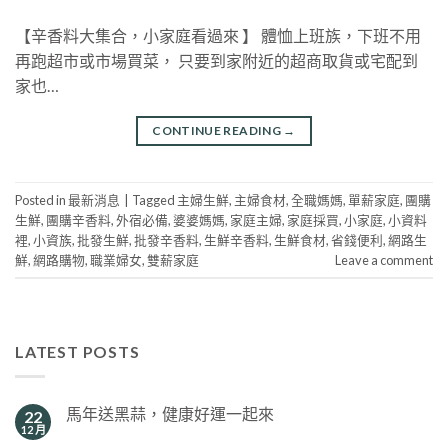
【辛香料大集合，小家庭看過來 】 體恤上班族，下班不用
再跑超市或市場買菜， 只要到家附近的超商取貨或宅配到
家也…
CONTINUE READING
→
Posted in
最新消息
|
Tagged
主婦生鮮
,
主婦食材
,
全職媽媽
,
單薪家庭
,
團購
生鮮
,
團購辛香料
,
外宿必備
,
婆婆媽媽
,
家庭主婦
,
家庭採買
,
小家庭
,
小資料
裡
,
小資族
,
批發生鮮
,
批發辛香料
,
生鮮辛香料
,
生鮮食材
,
省錢便利
,
網路生
鮮
,
網路購物
,
職業婦女
,
雙薪家庭
Leave a comment
LATEST POSTS
馬年送黑蒜，健康好運一起來
22
12 月