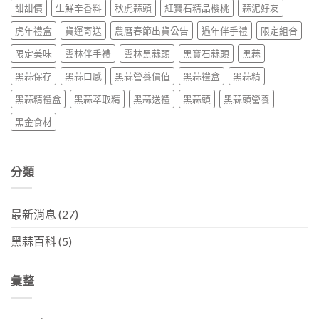
甜甜價
生鮮辛香料
秋虎蒜頭
紅寶石精品櫻桃
蒜泥好友
虎年禮盒
貨運寄送
農曆春節出貨公告
過年伴手禮
限定組合
限定美味
雲林伴手禮
雲林黑蒜頭
黑寶石蒜頭
黑蒜
黑蒜保存
黑蒜口感
黑蒜營養價值
黑蒜禮盒
黑蒜精
黑蒜精禮盒
黑蒜萃取精
黑蒜送禮
黑蒜頭
黑蒜頭營養
黑金食材
分類
最新消息
(27)
黑蒜百科
(5)
彙整