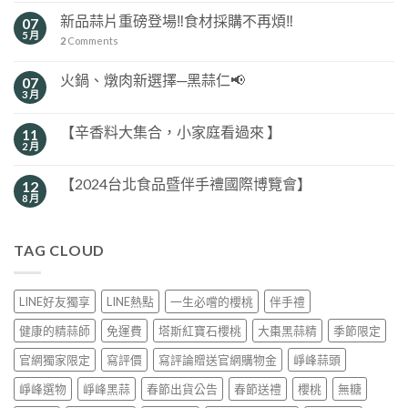
新品蒜片重磅登場‼️食材採購不再煩‼️
07
5 月
2
Comments
火鍋、燉肉新選擇─黑蒜仁📢
07
3 月
【辛香料大集合，小家庭看過來 】
11
2 月
【2024台北食品暨伴手禮國際博覽會】
12
8 月
TAG CLOUD
LINE好友獨享
LINE熱點
一生必嚐的櫻桃
伴手禮
健康的精蒜師
免運費
塔斯紅寶石櫻桃
大棗黑蒜精
季節限定
官網獨家限定
寫評價
寫評論贈送官網購物金
崢峰蒜頭
崢峰選物
崢峰黑蒜
春節出貨公告
春節送禮
櫻桃
無糖