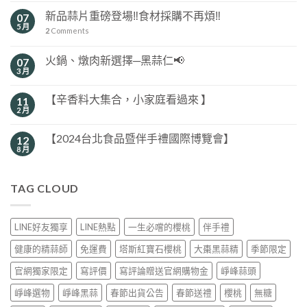
新品蒜片重磅登場‼️食材採購不再煩‼️
07
5 月
2
Comments
火鍋、燉肉新選擇─黑蒜仁📢
07
3 月
【辛香料大集合，小家庭看過來 】
11
2 月
【2024台北食品暨伴手禮國際博覽會】
12
8 月
TAG CLOUD
LINE好友獨享
LINE熱點
一生必嚐的櫻桃
伴手禮
健康的精蒜師
免運費
塔斯紅寶石櫻桃
大棗黑蒜精
季節限定
官網獨家限定
寫評價
寫評論贈送官網購物金
崢峰蒜頭
崢峰選物
崢峰黑蒜
春節出貨公告
春節送禮
櫻桃
無糖