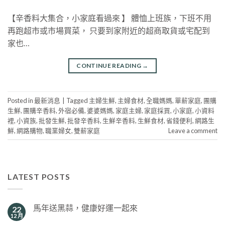
【辛香料大集合，小家庭看過來 】 體恤上班族，下班不用
再跑超市或市場買菜， 只要到家附近的超商取貨或宅配到
家也…
CONTINUE READING
→
Posted in
最新消息
|
Tagged
主婦生鮮
,
主婦食材
,
全職媽媽
,
單薪家庭
,
團購
生鮮
,
團購辛香料
,
外宿必備
,
婆婆媽媽
,
家庭主婦
,
家庭採買
,
小家庭
,
小資料
裡
,
小資族
,
批發生鮮
,
批發辛香料
,
生鮮辛香料
,
生鮮食材
,
省錢便利
,
網路生
鮮
,
網路購物
,
職業婦女
,
雙薪家庭
Leave a comment
LATEST POSTS
馬年送黑蒜，健康好運一起來
22
12 月