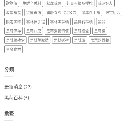
甜甜價
生鮮辛香料
秋虎蒜頭
紅寶石精品櫻桃
蒜泥好友
虎年禮盒
貨運寄送
農曆春節出貨公告
過年伴手禮
限定組合
限定美味
雲林伴手禮
雲林黑蒜頭
黑寶石蒜頭
黑蒜
黑蒜保存
黑蒜口感
黑蒜營養價值
黑蒜禮盒
黑蒜精
黑蒜精禮盒
黑蒜萃取精
黑蒜送禮
黑蒜頭
黑蒜頭營養
黑金食材
分類
最新消息
(27)
黑蒜百科
(5)
彙整