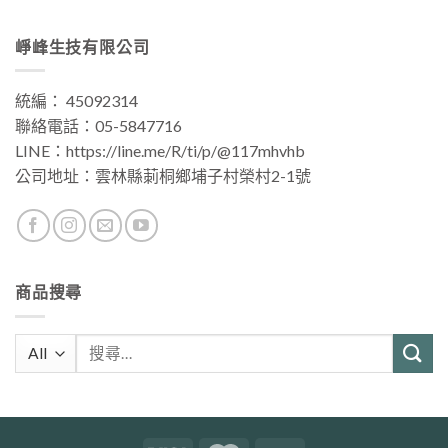
崢峰生技有限公司
統編： 45092314
聯絡電話：
05-5847716
LINE：
https://line.me/R/ti/p/@117mhvhb
公司地址：
雲林縣莿桐鄉埔子村榮村2-1號
商品搜尋
搜
尋
關
鍵
字: