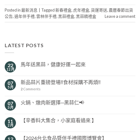
Posted in
最新消息
|
Tagged
新春禮盒
,
虎年禮盒
,
貨運寄送
,
農曆春節出貨
公告
,
過年伴手禮
,
雲林伴手禮
,
黑蒜禮盒
,
黑蒜精禮盒
Leave a comment
LATEST POSTS
馬年送黑蒜，健康好運一起來
22
12 月
新品蒜片重磅登場‼️食材採購不再煩‼️
07
5 月
2
Comments
火鍋、燉肉新選擇─黑蒜仁📢
07
3 月
【辛香料大集合，小家庭看過來 】
11
2 月
【2024台北食品暨伴手禮國際博覽會】
12