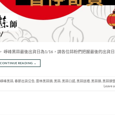
， 崢峰黑蒜最後出貨日為1/16，請各位蒜粉們把握最後的出貨日
CONTINUE READING
→
崢峰黑蒜
,
春節出貨公告
,
雲林黑蒜頭
,
黑蒜
,
黑蒜口感
,
黑蒜送禮
,
黑蒜頭
,
黑蒜頭
Leave 