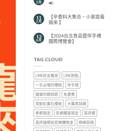
3 月
📢
【辛香料大集合，小家庭看
11
2 月
過來 】
【2024台北食品暨伴手禮
12
8 月
國際博覽會】
TAG CLOUD
LINE好友獨享
LINE熱點
一生必嚐的櫻桃
伴手禮
健康的精蒜師
免運費
塔斯紅寶石櫻桃
大棗黑蒜精
季節限定
官網獨家限定
寫評價
寫評論贈送官網購物金
崢峰蒜頭