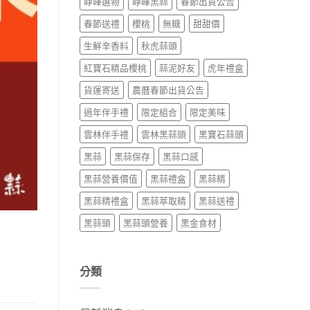
崢峰選物
崢峰黑蒜
春節出貨公告
春節送禮
櫻桃
無糖
甜甜價
生鮮辛香料
秋虎蒜頭
紅寶石精品櫻桃
蒜泥好友
虎年禮盒
貨運寄送
農曆春節出貨公告
過年伴手禮
限定組合
限定美味
雲林伴手禮
雲林黑蒜頭
黑寶石蒜頭
黑蒜
黑蒜保存
黑蒜口感
黑蒜營養價值
黑蒜禮盒
黑蒜精
黑蒜精禮盒
黑蒜萃取精
黑蒜送禮
黑蒜頭
黑蒜頭營養
黑金食材
分類