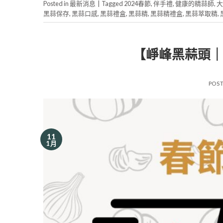
Posted in
最新消息
|
Tagged
2024春節
,
伴手禮
,
健康的精蒜師
,
大
黑蒜保存
,
黑蒜口感
,
黑蒜禮盒
,
黑蒜精
,
黑蒜精禮盒
,
黑蒜萃取精
,
【崢峰黑蒜頭｜
POS
11
1 月