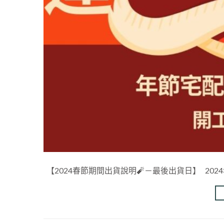
【2024春節期間出貨說明🧨－最後出貨日】 20