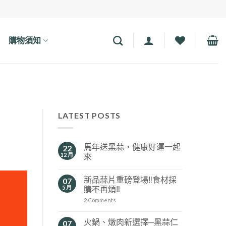
購物須知
LATEST POSTS
馬年送黑蒜，健康好運一起
22
12 月
來
新品蒜片重磅登場‼️食材採
07
5 月
購不再煩‼️
2
Comments
火鍋、燉肉新選擇─黑蒜仁
07