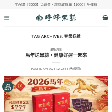
Skip
宅配滿【3000】免運費、超商取貨滿【1000】免運費
to
content
TAG ARCHIVES:
春節送禮
最新消息
馬年送黑蒜，健康好運一起來
POSTED ON
2025-12-22
BY
崢峰選物
22
12 月