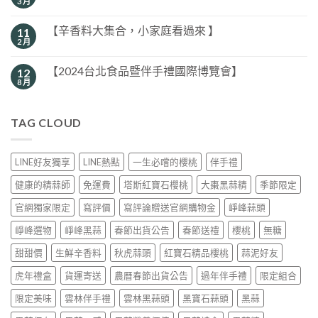
3 月
【辛香料大集合，小家庭看過來 】
11
2 月
【2024台北食品暨伴手禮國際博覽會】
12
8 月
TAG CLOUD
LINE好友獨享
LINE熱點
一生必嚐的櫻桃
伴手禮
健康的精蒜師
免運費
塔斯紅寶石櫻桃
大棗黑蒜精
季節限定
官網獨家限定
寫評價
寫評論贈送官網購物金
崢峰蒜頭
崢峰選物
崢峰黑蒜
春節出貨公告
春節送禮
櫻桃
無糖
甜甜價
生鮮辛香料
秋虎蒜頭
紅寶石精品櫻桃
蒜泥好友
虎年禮盒
貨運寄送
農曆春節出貨公告
過年伴手禮
限定組合
限定美味
雲林伴手禮
雲林黑蒜頭
黑寶石蒜頭
黑蒜