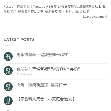
Posted in
最新消息
|
Tagged
LINE好友
,
LINE好友獨享
,
LINE好友集點
,
LINE
集點卡
,
生鮮批發不在此活動
,
蒜泥好友
,
集十點打九折
,
集點卡
Leave a comment
LATEST POSTS
馬年送黑蒜，健康好運一起來
22
12 月
新品蒜片重磅登場‼️食材採購不再煩‼️
07
5 月
2
Comments
火鍋、燉肉新選擇─黑蒜仁📢
07
3 月
【辛香料大集合，小家庭看過來 】
11
2 月