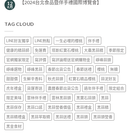
【2024台北食品暨伴手禮國際博覽會】
12
8 月
TAG CLOUD
LINE好友獨享
LINE熱點
一生必嚐的櫻桃
伴手禮
健康的精蒜師
免運費
塔斯紅寶石櫻桃
大棗黑蒜精
季節限定
官網獨家限定
寫評價
寫評論贈送官網購物金
崢峰蒜頭
崢峰選物
崢峰黑蒜
春節出貨公告
春節送禮
櫻桃
無糖
甜甜價
生鮮辛香料
秋虎蒜頭
紅寶石精品櫻桃
蒜泥好友
虎年禮盒
貨運寄送
農曆春節出貨公告
過年伴手禮
限定組合
限定美味
雲林伴手禮
雲林黑蒜頭
黑寶石蒜頭
黑蒜
黑蒜保存
黑蒜口感
黑蒜營養價值
黑蒜禮盒
黑蒜精
黑蒜精禮盒
黑蒜萃取精
黑蒜送禮
黑蒜頭
黑蒜頭營養
黑金食材