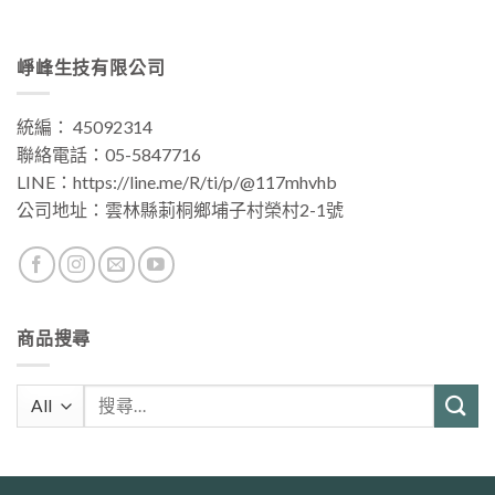
崢峰生技有限公司
統編： 45092314
聯絡電話：
05-5847716
LINE：
https://line.me/R/ti/p/@117mhvhb
公司地址：
雲林縣莿桐鄉埔子村榮村2-1號
商品搜尋
搜
尋
關
鍵