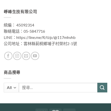
崢峰生技有限公司
統編： 45092314
聯絡電話：
05-5847716
LINE：
https://line.me/R/ti/p/@117mhvhb
公司地址：
雲林縣莿桐鄉埔子村榮村2-1號
商品搜尋
搜
尋
關
鍵
字: