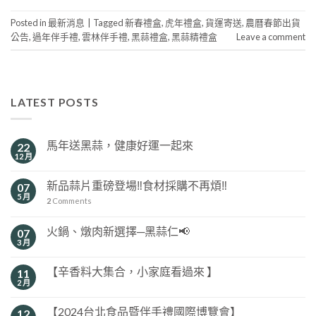
Posted in
最新消息
|
Tagged
新春禮盒
,
虎年禮盒
,
貨運寄送
,
農曆春節出貨
公告
,
過年伴手禮
,
雲林伴手禮
,
黑蒜禮盒
,
黑蒜精禮盒
Leave a comment
LATEST POSTS
馬年送黑蒜，健康好運一起來
22
12 月
新品蒜片重磅登場‼️食材採購不再煩‼️
07
5 月
2
Comments
火鍋、燉肉新選擇─黑蒜仁📢
07
3 月
【辛香料大集合，小家庭看過來 】
11
2 月
【2024台北食品暨伴手禮國際博覽會】
12