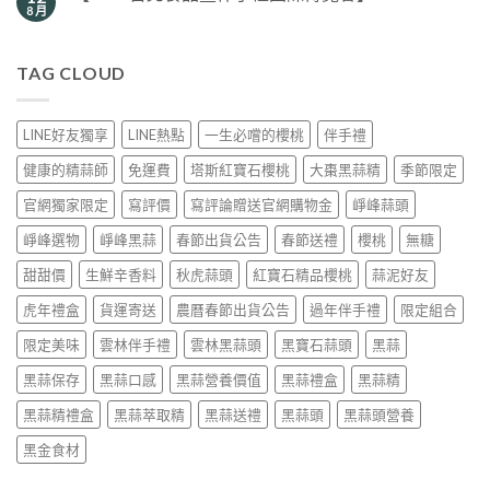
8 月
TAG CLOUD
LINE好友獨享
LINE熱點
一生必嚐的櫻桃
伴手禮
健康的精蒜師
免運費
塔斯紅寶石櫻桃
大棗黑蒜精
季節限定
官網獨家限定
寫評價
寫評論贈送官網購物金
崢峰蒜頭
崢峰選物
崢峰黑蒜
春節出貨公告
春節送禮
櫻桃
無糖
甜甜價
生鮮辛香料
秋虎蒜頭
紅寶石精品櫻桃
蒜泥好友
虎年禮盒
貨運寄送
農曆春節出貨公告
過年伴手禮
限定組合
限定美味
雲林伴手禮
雲林黑蒜頭
黑寶石蒜頭
黑蒜
黑蒜保存
黑蒜口感
黑蒜營養價值
黑蒜禮盒
黑蒜精
黑蒜精禮盒
黑蒜萃取精
黑蒜送禮
黑蒜頭
黑蒜頭營養
黑金食材