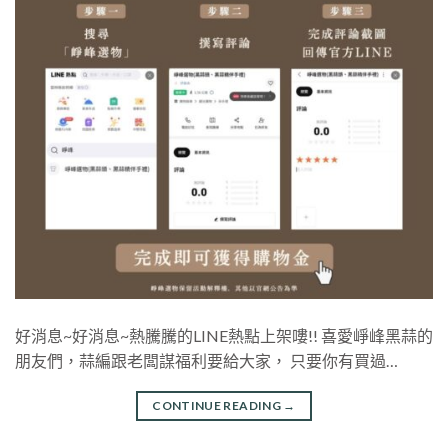
好消息~好消息~熱騰騰的LINE熱點上架嘍!! 喜愛崢峰黑蒜的
朋友們，蒜編跟老闆謀福利要給大家， 只要你有買過…
CONTINUE READING
→