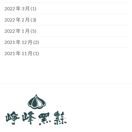
2022 年 3 月
(1)
2022 年 2 月
(3)
2022 年 1 月
(5)
2021 年 12 月
(2)
2021 年 11 月
(1)