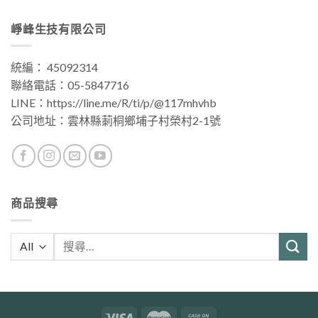
崢峰生技有限公司
統編： 45092314
聯絡電話：
05-5847716
LINE：
https://line.me/R/ti/p/@117mhvhb
公司地址：
雲林縣莿桐鄉埔子村榮村2-1號
商品搜尋
搜
尋
關
鍵
字: