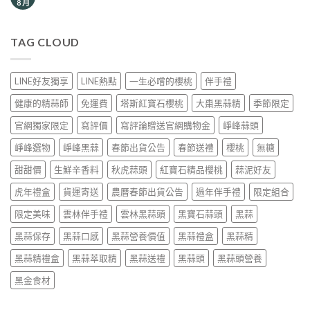
8 月
TAG CLOUD
LINE好友獨享
LINE熱點
一生必嚐的櫻桃
伴手禮
健康的精蒜師
免運費
塔斯紅寶石櫻桃
大棗黑蒜精
季節限定
官網獨家限定
寫評價
寫評論贈送官網購物金
崢峰蒜頭
崢峰選物
崢峰黑蒜
春節出貨公告
春節送禮
櫻桃
無糖
甜甜價
生鮮辛香料
秋虎蒜頭
紅寶石精品櫻桃
蒜泥好友
虎年禮盒
貨運寄送
農曆春節出貨公告
過年伴手禮
限定組合
限定美味
雲林伴手禮
雲林黑蒜頭
黑寶石蒜頭
黑蒜
黑蒜保存
黑蒜口感
黑蒜營養價值
黑蒜禮盒
黑蒜精
黑蒜精禮盒
黑蒜萃取精
黑蒜送禮
黑蒜頭
黑蒜頭營養
黑金食材