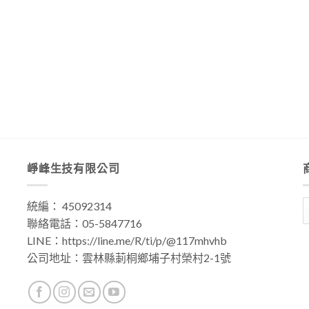
崢峰生技有限公司
統編： 45092314
聯絡電話：
05-5847716
LINE：
https://line.me/R/ti/p/@117mhvhb
公司地址：
雲林縣莿桐鄉埔子村榮村2-1號