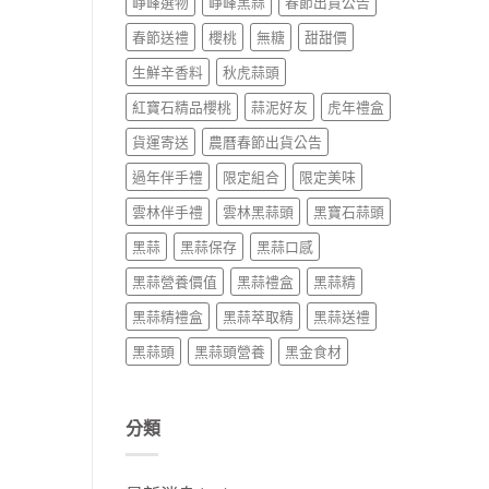
崢峰選物
崢峰黑蒜
春節出貨公告
春節送禮
櫻桃
無糖
甜甜價
生鮮辛香料
秋虎蒜頭
紅寶石精品櫻桃
蒜泥好友
虎年禮盒
貨運寄送
農曆春節出貨公告
過年伴手禮
限定組合
限定美味
雲林伴手禮
雲林黑蒜頭
黑寶石蒜頭
黑蒜
黑蒜保存
黑蒜口感
黑蒜營養價值
黑蒜禮盒
黑蒜精
黑蒜精禮盒
黑蒜萃取精
黑蒜送禮
黑蒜頭
黑蒜頭營養
黑金食材
分類