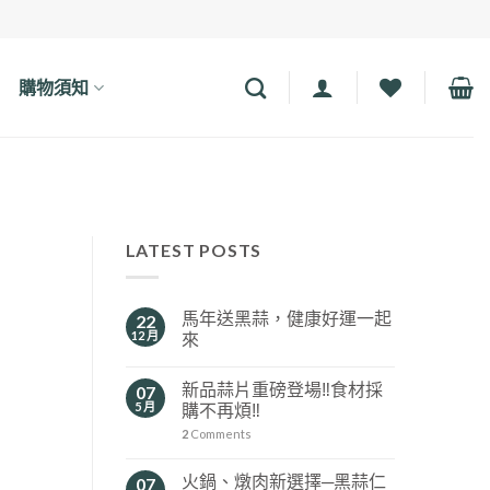
購物須知
LATEST POSTS
馬年送黑蒜，健康好運一起
22
12 月
來
新品蒜片重磅登場‼️食材採
07
5 月
購不再煩‼️
2
Comments
火鍋、燉肉新選擇─黑蒜仁
07