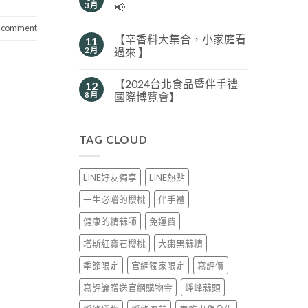
3 月
📢
a comment
【辛香料大集合，小家庭看
11
2 月
過來 】
【2024台北食品暨伴手禮
12
8 月
國際博覽會】
TAG CLOUD
LINE好友獨享
LINE熱點
一生必嚐的櫻桃
伴手禮
健康的精蒜師
免運費
塔斯紅寶石櫻桃
大棗黑蒜精
季節限定
官網獨家限定
寫評價
寫評論贈送官網購物金
崢峰蒜頭