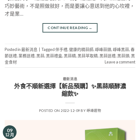
巧妙藝術，不是照做就好，而是要讓心意送到他的心坎裡，
才是業…
CONTINUE READING
→
Posted in
最新消息
|
Tagged
伴手禮
,
健康的精蒜師
,
崢峰蒜頭
,
崢峰黑蒜
,
春
節送禮
,
業務送禮
,
黑蒜
,
黑蒜禮盒
,
黑蒜精
,
黑蒜萃取精
,
黑蒜送禮
,
黑蒜頭
,
黑
金食材
Leave a comment
最新消息
外食不順新選擇【新品預購】✨黑蒜順酵濃
縮飲✨
POSTED ON
2022-12-09
BY
崢峰選物
09
12 月