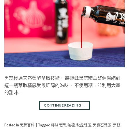
黑蒜經過天然發酵萃取技術， 將崢峰黑蒜精華整個濃縮到
這一瓶萃取精感受最鮮醇的滋味， 不使用糖，並利用大棗
的甜味…
CONTINUE READING
→
Posted in
黑蒜百科
|
Tagged
崢峰黑蒜
,
無糖
,
秋虎蒜頭
,
黑寶石蒜頭
,
黑蒜
,