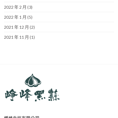
2022 年 2 月
(3)
2022 年 1 月
(5)
2021 年 12 月
(2)
2021 年 11 月
(1)