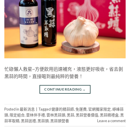
忙碌懶人救星~方便飲用迅速補充，液態更好吸收，省去剝
黑蒜的時間，直接喝到最純粹的營養！
CONTINUE READING
→
Posted in
最新消息
|
Tagged
健康的精蒜師
,
免運費
,
官網獨家限定
,
崢峰蒜
頭
,
限定組合
,
雲林伴手禮
,
雲林黑蒜頭
,
黑蒜
,
黑蒜營養價值
,
黑蒜精禮盒
,
黑
蒜萃取精
,
黑蒜送禮
,
黑蒜頭
,
黑蒜頭營養
Leave a comment