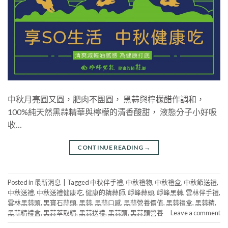
中秋月亮圓又圓，肥肉不團圓， 黑蒜與檸檬醋作調和，
100%純天然黑蒜精華與檸檬的清香酸甜， 液態分子小好吸
收…
CONTINUE READING
→
Posted in
最新消息
|
Tagged
中秋伴手禮
,
中秋禮物
,
中秋禮盒
,
中秋節送禮
,
中秋送禮
,
中秋送禮健康吃
,
健康的精蒜師
,
崢峰蒜頭
,
崢峰黑蒜
,
雲林伴手禮
,
雲林黑蒜頭
,
黑寶石蒜頭
,
黑蒜
,
黑蒜口感
,
黑蒜營養價值
,
黑蒜禮盒
,
黑蒜精
,
黑蒜精禮盒
,
黑蒜萃取精
,
黑蒜送禮
,
黑蒜頭
,
黑蒜頭營養
Leave a comment