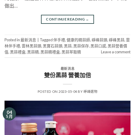
做出…
CONTINUE READING
→
Posted in
最新消息
|
Tagged
伴手禮
,
健康的精蒜師
,
崢峰蒜頭
,
崢峰黑蒜
,
雲
林伴手禮
,
雲林黑蒜頭
,
黑寶石蒜頭
,
黑蒜
,
黑蒜保存
,
黑蒜口感
,
黑蒜營養價
值
,
黑蒜禮盒
,
黑蒜精
,
黑蒜精禮盒
,
黑蒜萃取精
Leave a comment
最新消息
雙份黑蒜 營養加倍
POSTED ON
2023-05-04
BY
崢峰選物
04
5 月