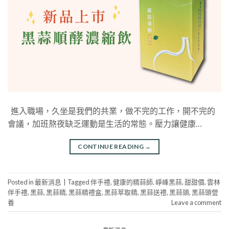
進入職場，久坐是我們的共業，做不完的工作，開不完的
會議，加班熬夜缺乏運動是生活的常態。壓力讓健康…
CONTINUE READING
→
Posted in
最新消息
|
Tagged
伴手禮
,
健康的精蒜師
,
崢峰黑蒜
,
甜甜價
,
雲林
伴手禮
,
黑蒜
,
黑蒜精
,
黑蒜精禮盒
,
黑蒜萃取精
,
黑蒜送禮
,
黑蒜頭
,
黑蒜頭營
養
Leave a comment