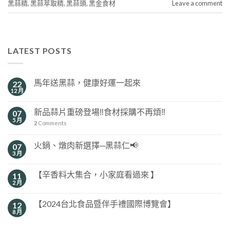
黑蒜精
,
黑蒜萃取精
,
黑蒜頭
,
黑金食材
Leave a comment
LATEST POSTS
馬年送黑蒜，健康好運一起來
22
12 月
新品蒜片重磅登場‼️食材採購不再煩‼️
07
5 月
2
Comments
火鍋、燉肉新選擇─黑蒜仁📢
07
3 月
【辛香料大集合，小家庭看過來 】
11
2 月
【2024台北食品暨伴手禮國際博覽會】
12
8 月