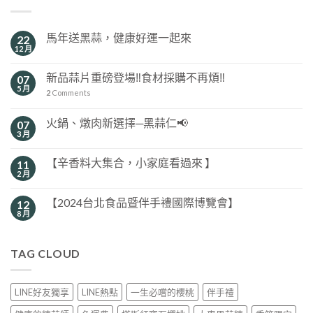
馬年送黑蒜，健康好運一起來
22
12 月
新品蒜片重磅登場‼️食材採購不再煩‼️
07
5 月
2
Comments
火鍋、燉肉新選擇─黑蒜仁📢
07
3 月
【辛香料大集合，小家庭看過來 】
11
2 月
【2024台北食品暨伴手禮國際博覽會】
12
8 月
TAG CLOUD
LINE好友獨享
LINE熱點
一生必嚐的櫻桃
伴手禮