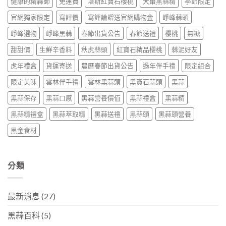
健康的精蒜師
免運費
塔斯紅寶石櫻桃
大棗黑蒜精
季節限定
官網獨家限定
寫評價
寫評論贈送官網購物金
崢峰蒜頭
崢峰選物
崢峰黑蒜
春節出貨公告
春節送禮
櫻桃
無糖
甜甜價
生鮮辛香料
秋虎蒜頭
紅寶石精品櫻桃
蒜泥好友
虎年禮盒
貨運寄送
農曆春節出貨公告
過年伴手禮
限定組合
限定美味
雲林伴手禮
雲林黑蒜頭
黑寶石蒜頭
黑蒜
黑蒜保存
黑蒜口感
黑蒜營養價值
黑蒜禮盒
黑蒜精
黑蒜精禮盒
黑蒜萃取精
黑蒜送禮
黑蒜頭
黑蒜頭營養
黑金食材
分類
最新消息
(27)
黑蒜百科
(5)