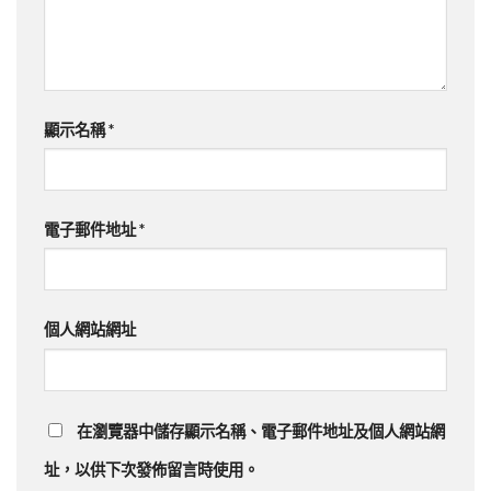
顯示名稱
*
電子郵件地址
*
個人網站網址
在
瀏覽器
中儲存顯示名稱、電子郵件地址及個人網站網
址，以供下次發佈留言時使用。