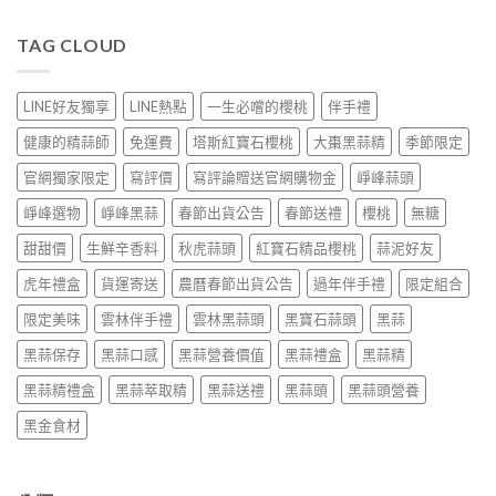
TAG CLOUD
LINE好友獨享
LINE熱點
一生必嚐的櫻桃
伴手禮
健康的精蒜師
免運費
塔斯紅寶石櫻桃
大棗黑蒜精
季節限定
官網獨家限定
寫評價
寫評論贈送官網購物金
崢峰蒜頭
崢峰選物
崢峰黑蒜
春節出貨公告
春節送禮
櫻桃
無糖
甜甜價
生鮮辛香料
秋虎蒜頭
紅寶石精品櫻桃
蒜泥好友
虎年禮盒
貨運寄送
農曆春節出貨公告
過年伴手禮
限定組合
限定美味
雲林伴手禮
雲林黑蒜頭
黑寶石蒜頭
黑蒜
黑蒜保存
黑蒜口感
黑蒜營養價值
黑蒜禮盒
黑蒜精
黑蒜精禮盒
黑蒜萃取精
黑蒜送禮
黑蒜頭
黑蒜頭營養
黑金食材