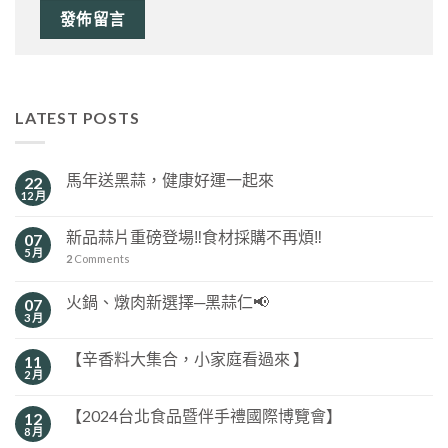
LATEST POSTS
馬年送黑蒜，健康好運一起來
22
12 月
新品蒜片重磅登場‼️食材採購不再煩‼️
07
5 月
2
Comments
火鍋、燉肉新選擇─黑蒜仁📢
07
3 月
【辛香料大集合，小家庭看過來 】
11
2 月
【2024台北食品暨伴手禮國際博覽會】
12
8 月