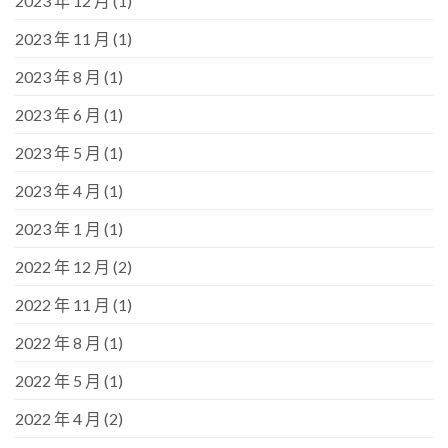
2023 年 12 月
(1)
2023 年 11 月
(1)
2023 年 8 月
(1)
2023 年 6 月
(1)
2023 年 5 月
(1)
2023 年 4 月
(1)
2023 年 1 月
(1)
2022 年 12 月
(2)
2022 年 11 月
(1)
2022 年 8 月
(1)
2022 年 5 月
(1)
2022 年 4 月
(2)