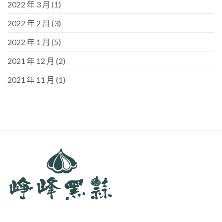
2022 年 3 月
(1)
2022 年 2 月
(3)
2022 年 1 月
(5)
2021 年 12 月
(2)
2021 年 11 月
(1)