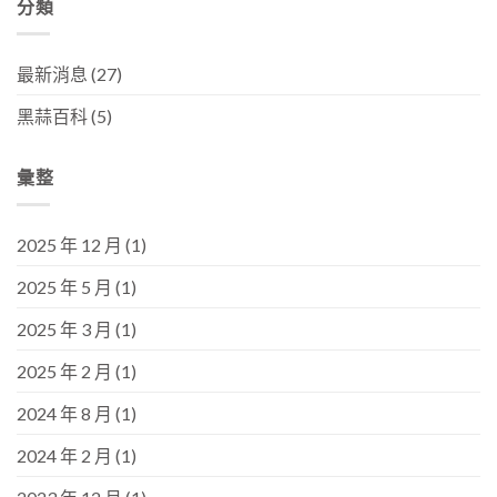
分類
最新消息
(27)
黑蒜百科
(5)
彙整
2025 年 12 月
(1)
2025 年 5 月
(1)
2025 年 3 月
(1)
2025 年 2 月
(1)
2024 年 8 月
(1)
2024 年 2 月
(1)