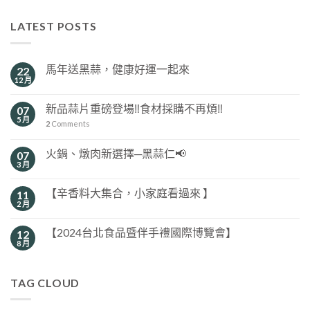
LATEST POSTS
馬年送黑蒜，健康好運一起來
22
12 月
新品蒜片重磅登場‼️食材採購不再煩‼️
07
5 月
2
Comments
火鍋、燉肉新選擇─黑蒜仁📢
07
3 月
【辛香料大集合，小家庭看過來 】
11
2 月
【2024台北食品暨伴手禮國際博覽會】
12
8 月
TAG CLOUD