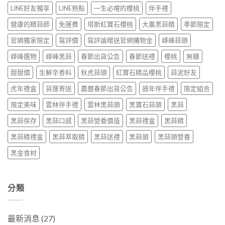
LINE好友獨享
LINE熱點
一生必嚐的櫻桃
伴手禮
健康的精蒜師
免運費
塔斯紅寶石櫻桃
大棗黑蒜精
季節限定
官網獨家限定
寫評價
寫評論贈送官網購物金
崢峰蒜頭
崢峰選物
崢峰黑蒜
春節出貨公告
春節送禮
櫻桃
無糖
甜甜價
生鮮辛香料
秋虎蒜頭
紅寶石精品櫻桃
蒜泥好友
虎年禮盒
貨運寄送
農曆春節出貨公告
過年伴手禮
限定組合
限定美味
雲林伴手禮
雲林黑蒜頭
黑寶石蒜頭
黑蒜
黑蒜保存
黑蒜口感
黑蒜營養價值
黑蒜禮盒
黑蒜精
黑蒜精禮盒
黑蒜萃取精
黑蒜送禮
黑蒜頭
黑蒜頭營養
黑金食材
分類
最新消息
(27)