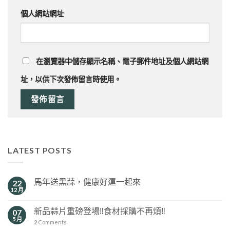
個人網站網址
在
瀏覽器
中儲存顯示名稱、電子郵件地址及個人網站網
址，以供下次發佈留言時使用。
LATEST POSTS
馬年送黑蒜，健康好運一起來
22
12 月
新品蒜片重磅登場‼️食材採購不再煩‼️
07
5 月
2
Comments